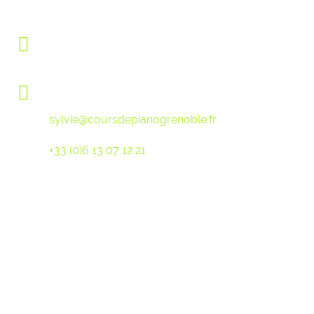
Facebook : /coursdepianogrenoble
Lundi-Jeudi : 8h - 20h
Vendredi : 8h - 19h
Pour les inscriptions ou toutes autres demandes,
contactez-moi par mail :
sylvie@coursdepianogrenoble.fr
Ou par sms au :
+33 (0)6 13 07 12 21