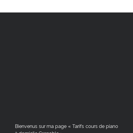
GRENOBLE GRESIVAUDAN
ENTRE CHARTREUSE ET BELLEDONNE
Grenoble, Gières, Uriage, Meylan, Montbonnot,
Biviers, Crolles, Saint-Ismier, Brignoud,
Le Versoud, Domène
et + encore…
Bienvenus sur ma page « Tarifs cours de piano