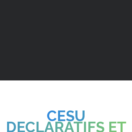
GRENOBLE SUD
ENTRE VERCORS ET OISANS
Grenoble, Pont de Claix, Claix, Saint-Egrève,
Sassenage, Fontaine, Echirolles, Eybens,
St Martin d’Hères
Et + encore…
CESU
DECLARATIFS ET