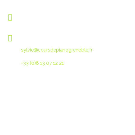
Facebook : /coursdepianogrenoble
Lundi-Jeudi : 8h - 20h
Vendredi : 8h - 19h
Pour les inscriptions ou toutes autres demandes,
contactez-moi par mail :
sylvie@coursdepianogrenoble.fr
Ou par sms au :
+33 (0)6 13 07 12 21