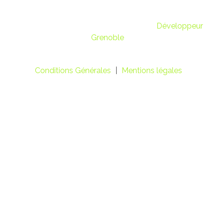
© 2018 Cours de piano Grenoble. Tous droits réservés,
contenu textuel inclus - Site réalisé par
Développeur
Grenoble
Conditions Générales
|
Mentions légales