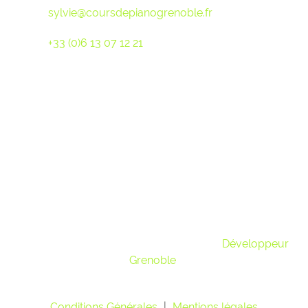
sylvie@coursdepianogrenoble.fr
Ou par sms au :
+33 (0)6 13 07 12 21
© 2018 Cours de piano Grenoble. Tous droits réservés,
contenu textuel inclus - Site réalisé par
Développeur
Grenoble
Conditions Générales
|
Mentions légales