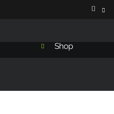
Shop
Abonnement mensuel – Cours de piano – 30mn – Chez moi ou visio