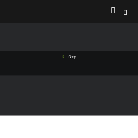
Shop
Cours de piano formule à l’année.