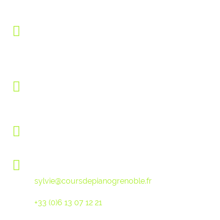
COURS DE PIANO GRENOBLE
4C Rue des Routoirs
Chemin du Héron
38610 GIERES
Téléphone : +33 (0)6 13 07 12 21
Skype : sylviedastrevigne
Facebook : /coursdepianogrenoble
Lundi-Jeudi : 8h - 20h
Vendredi : 8h - 19h
Pour les inscriptions ou toutes autres demandes,
contactez-moi par mail :
sylvie@coursdepianogrenoble.fr
Ou par sms au :
+33 (0)6 13 07 12 21